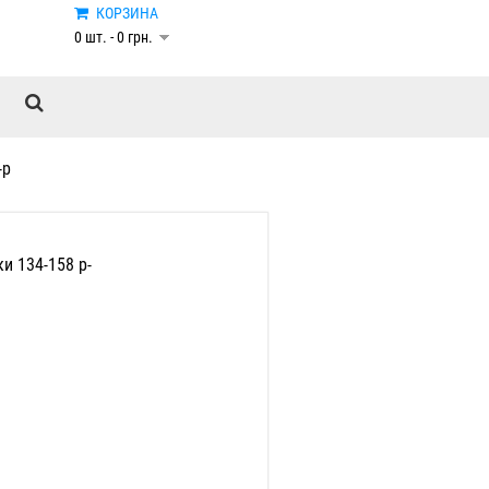
КОРЗИНА
0 шт. - 0 грн.
-р
и 134-158 р-