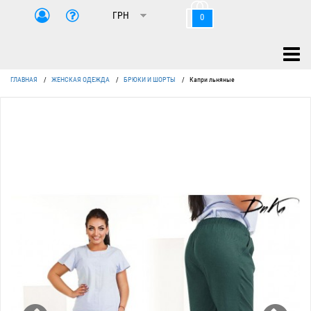
0
ГЛАВНАЯ
/
ЖЕНСКАЯ ОДЕЖДА
/
БРЮКИ И ШОРТЫ
/
Капри льняные