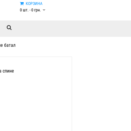
КОРЗИНА
0 шт. - 0 грн.
е батал
а спине