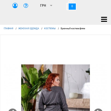
0
ГЛАВНАЯ
/
ЖЕНСКАЯ ОДЕЖДА
/
КОСТЮМЫ
/
Брючный костюм флям