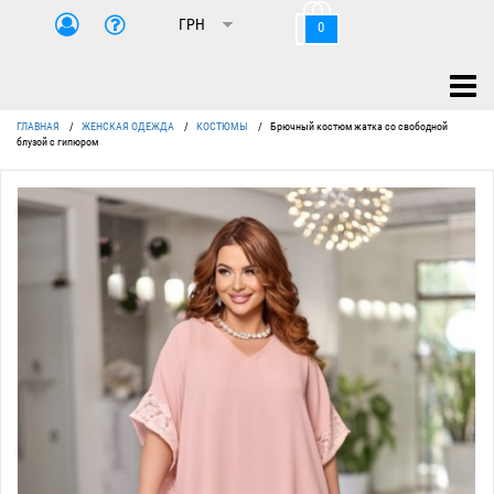
0
ГЛАВНАЯ
/
ЖЕНСКАЯ ОДЕЖДА
/
КОСТЮМЫ
/
Брючный костюм жатка со свободной
блузой с гипюром