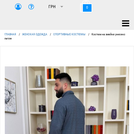
0
ГЛАВНАЯ
/
ЖЕНСКАЯ ОДЕЖДА
/
СПОРТИВНЫЕ КОСТЮМЫ
/
Костюм на змейке унисекс
петля