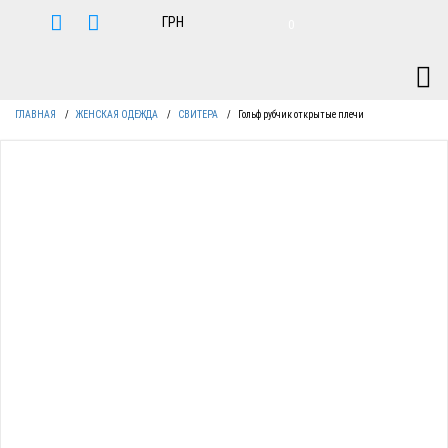
0
ГЛАВНАЯ
/
ЖЕНСКАЯ ОДЕЖДА
/
СВИТЕРА
/
Гольф рубчик открытые плечи